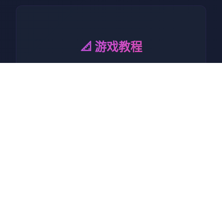
📐 游戏教程
因为生活无法自立，我原本打
算住在她出走的地方旁边，没
想春音主动邀请我同居。