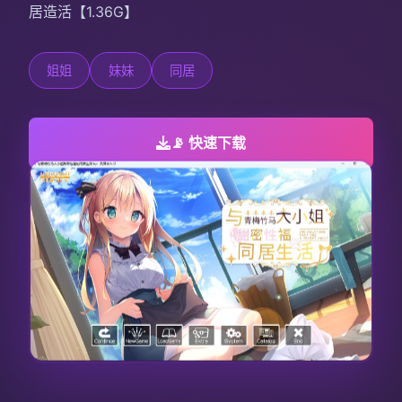
居造活【1.36G】
姐姐
妹妹
同居
📡 快速下载