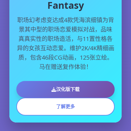
Fantasy
职场幻考虑变达成4款凭海滨细镇为背
景其中型的职场恋爱模拟对战，品味
真真实性的职场造活，与11置性格各
异的女孩互动恋爱。维护2K/4K精细画
质，包含46段CG动画，125张立绘。
马在赠送复作体验！
汉化版下载
了解更多