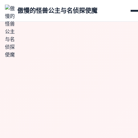
傲慢的怪兽公主与名侦探使魔