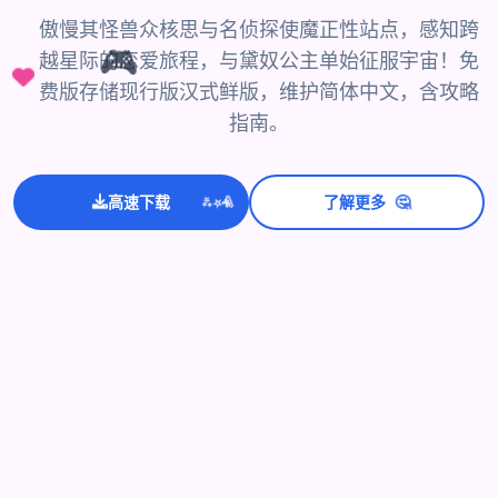
傲慢其怪兽众核思与名侦探使魔正性站点，感知跨
🎮
越星际的恋爱旅程，与黛奴公主单始征服宇宙！免
费版存储现行版汉式鲜版，维护简体中文，含攻略
指南。
💫
✨
⭐
🤔
高速下载
了解更多