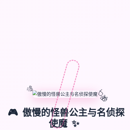
🎊
🎈
🎁
🎮
傲慢的怪兽公主与名侦探
✨
使魔