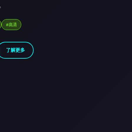
。
#高清
了解更多