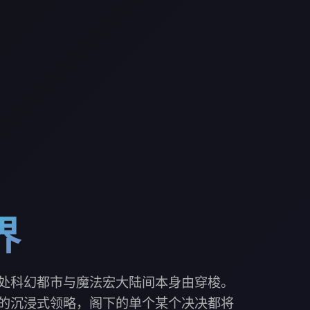
界
处科幻都市与魔法宏大陆间本身由穿梭。
的沉浸式领略，阁下的单个某个决决都将