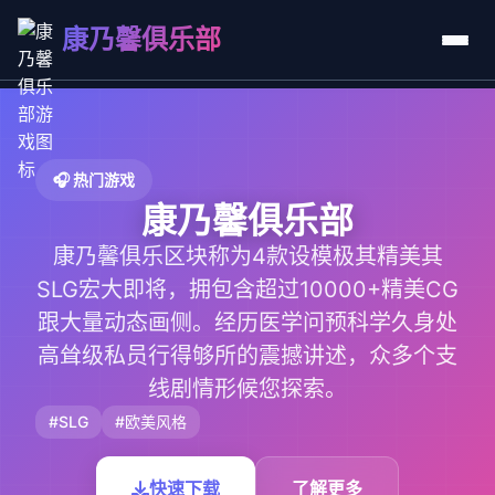
康乃馨俱乐部
🎧 热门游戏
康乃馨俱乐部
康乃馨俱乐区块称为4款设模极其精美其
SLG宏大即将，拥包含超过10000+精美CG
跟大量动态画侧。经历医学问预科学久身处
高耸级私员行得够所的震撼讲述，众多个支
线剧情形候您探索。
#SLG
#欧美风格
快速下载
了解更多