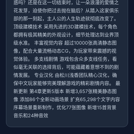
惑吗？还是在这一切结束时，让一朵浪漫的爱情之
花发芽，迫使你把过去抛在脑后？从踏入这家俱乐
部的那一刻起，主人公的人生轨迹就彻底改变了。
顶级建模技术 采用先进的3D建模技术，每个角色
都拥有极其精美的外观设计，细节处理达到业界顶
级水准。 丰富视觉内容 超过10000张高清静态图
像，配合大量流畅动态CG，为玩家带来震撼的视
觉体验。 多支线剧情 游戏包含众多支线任务，看
似毫无关联的选择背后，可能蕴藏着意想不到的剧
情发展。 专业汉化 由松川浅香团队精心汉化，确
保中文玩家能够完美理解游戏的精彩剧情内容。 最
新更新 第4章更新5版本 新增3,657张精美静态图
像 添加86个全新动画场景 扩充65,298个文字内容
序幕场景重新制作，优化77张图像 新增15首背景
音乐和24种音效