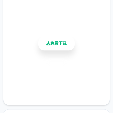
总下载量
4.9/5
用户评分
【后续更新计划】
900K+
活跃用户
后续重点更新：逐步增添&完善沙盒内容以及
机制、更新创意工坊2.0、更新免费DLC等
免费下载
从江湖中的无名之辈伊始，以微末之身，于诡
谲的江湖纷争中成就侠名，搅动天下大势。
安全下载
——百万字的原创武侠剧情，主线五大结局，
高速安装
沈浸式体验江湖恩怨情仇
完全免费
客服支持
——15个地图，包含5个大门派剧情，解锁不
同的江湖故事