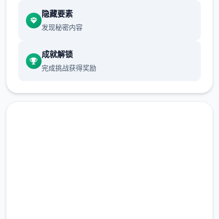
隐藏要素
发现秘密内容
武学：十余种兵器，数十套武学/轻功/内功、
武学混用、神功、三才书系统、天赋等
成就解锁
完成挑战获得奖励
帮派玩法：自建帮派、帮派战争、吞并帮派、
收服帮派等
NPC互动：同伴、仇家、家仆、生育等
安全下载 刀剑江湖路
完整版游戏，免费体验
其他重要玩法：武林大会、随机事件、生活、
钓鱼、青楼、赌坊、地牢、捕快、杀手等
2.3M+