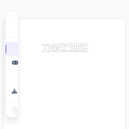
🛄 热门推荐
刀剑江湖路
《刀剑江湖路》乃个分类武侠RPG，传统武侠
剧情状混合沙盒素材，享受横版即时间搏斗。
调节造者扮演三个名寻常几个年，陷入江湖武
林所血雨腥风，置身纷争中形成单侠名，搅动
天空边宏大势，成为万员敬仰的大侠。》》》
订阅创意针对工坊火爆modernistic体验倍增！
9.4