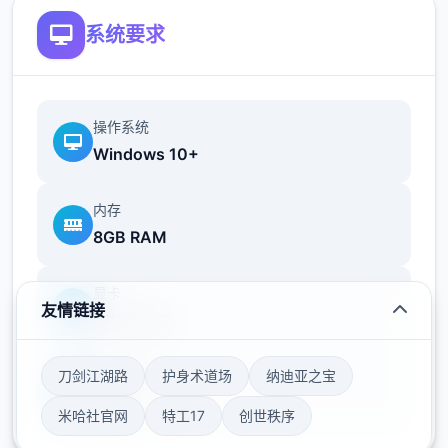
系统要求
操作系统
系统需求
Windows 10+
最低配备:
内存
作业系统: Windows 10 64 bit
8GB RAM
处理器: 2.5GHz
显卡
友情链接
GTX 1060
刀剑江湖路
护身术道场
纳迪亚之宝
存储空间
50GB
米哈社官网
特工17
创世秩序