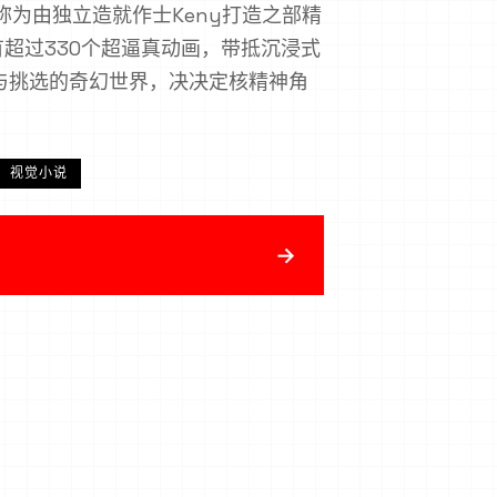
y腐败境界称为由独立造就作士Keny打造之部精
有超过330个超逼真动画，带抵沉浸式
与挑选的奇幻世界，决决定核精神角
视觉小说
→