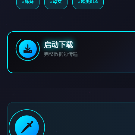
#妹妹
#母女
#欧美SLG
启动下载
完整数据包传输
🗡️