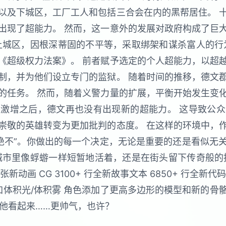
以及下城区，工厂工人和包括三合会在内的黑帮居住。 
出现了超能力。 然而，这一意外的发展对政府构成了巨
上城区，因根深蒂固的不平等，采取绑架和谋杀富人的行
《超级权力法案》。 前者赋予选定的个人超能力，以超
制，并为他们设立专门的监狱。 随着时间的推移，德文
的任务。 然而，随着义警力量的扩展，平衡开始发生变
激增之后，德文再也没有出现新的超能力。 这导致公
崇敬的英雄转变为更加批判的态度。 在这样的环境中，
“绝不”。你做出的每一个决定，无论是重要的还是看似无
城市里像蜉蝣一样短暂地活着，还是在街头留下传奇般的
 张新动画 CG 3100+ 行全新故事文本 6850+ 行全新代
加体积光/体积雾 角色添加了更高多边形的模型和新的
让他看起来……更帅气，也许？