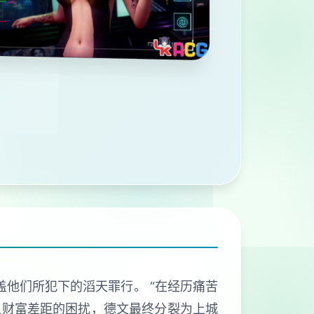
盖他们所犯下的滔天罪行。 “在经历痛苦
显财富差距的困扰，德文最终分裂为上城