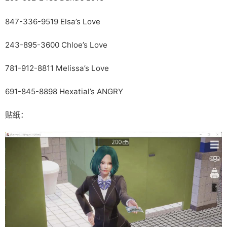
847-336-9519 Elsa’s Love
243-895-3600 Chloe’s Love
781-912-8811 Melissa’s Love
691-845-8898 Hexatial’s ANGRY
贴纸：