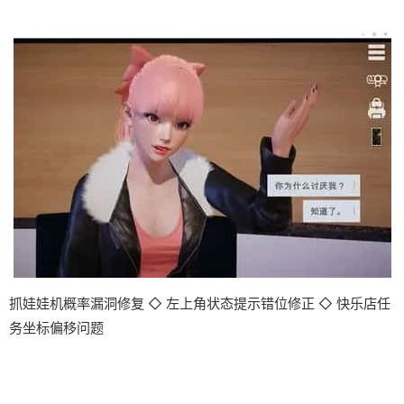
抓娃娃机概率漏洞修复 ◇ 左上角状态提示错位修正 ◇ 快乐店任
务坐标偏移问题