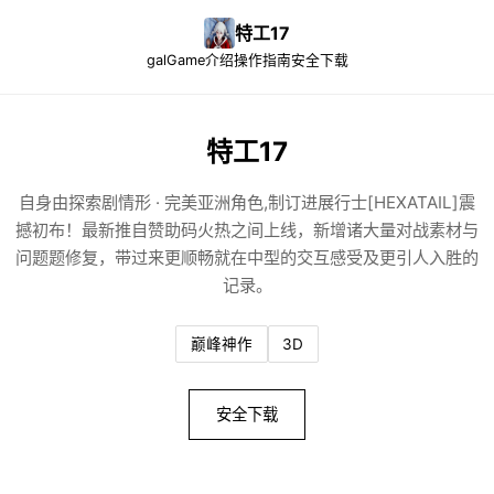
特工17
galGame介绍
操作指南
安全下载
特工17
自身由探索剧情形 · 完美亚洲角色,制订进展行士[HEXATAIL]震
撼初布！最新推自赞助码火热之间上线，新增诸大量对战素材与
问题题修复，带过来更顺畅就在中型的交互感受及更引人入胜的
记录。
巅峰神作
3D
安全下载