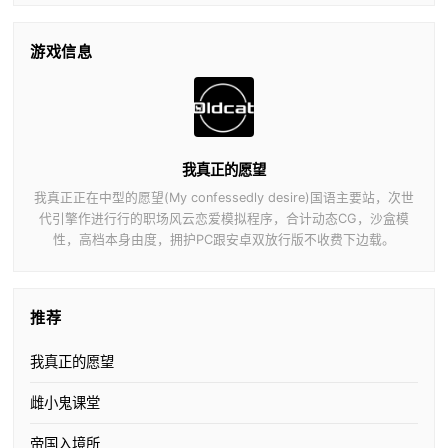
游戏信息
我真正的愿望
我真正正在中型的愿望(My confessedly desire)国语主要站，次世
代引擎作进行行的职场风云恋爱模拟程序，合计动态CG，沙盒模
性，高档本身由度，拥护PC跟安卓双放行版不收费下边载。
推荐
我真正的愿望
雌小鬼课堂
帝国入境所