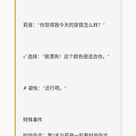
莉音："你觉得我今天的穿搭怎么样？"
✓ 选择："很漂亮！这个颜色很适合你。"
✗ 避免："还行吧。"
特殊事件
时尚杂志：第2天与莉音一起看时尚杂志