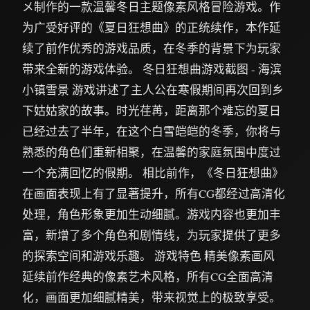
メ制作的一款温馨冬日主题像素风格冒险游戏。作
为广受好评的《夏日狂想曲》的正统续作，本作延
续了前作优秀的游戏品质，在冬季的背景下为玩家
带来全新的游戏体验。 冬日狂想曲游戏截图 - 海滨
小镇雪景 游戏讲述了主人公在寒假期间再次回到乡
下姑姑家的故事。时光荏苒，距离那个难忘的夏日
已经过去了半年，在这个白雪皑皑的冬季，你将与
熟悉的角色们重新相聚，在温馨的家庭氛围中度过
一个充满回忆的假期。 相比前作，《冬日狂想曲》
在画面表现上有了显著提升，所有CG都经过高清化
处理，角色形象更加生动细腻。游戏内容也更加丰
富，新增了多个角色和剧情线，为玩家提供了更多
的探索空间和游戏乐趣。 游戏特色 精美像素画风
延续前作经典的像素艺术风格，所有CG全面高清
化，画面更加细腻精美，带来视觉上的极致享受。