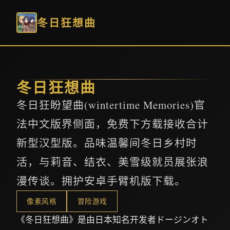
冬日狂想曲
冬日狂想曲
冬日狂盼望曲(wintertime Memories)官
法中文版界侧面，免费下方载接收合计
新型汉型版。品味温馨间冬日乡村时
活，与莉音、结衣、美雪级就员展张浪
漫传谈。拥护安卓手臂机版下载。
像素风格
冒险游戏
《冬日狂想曲》是由日本知名开发者ドージンオト