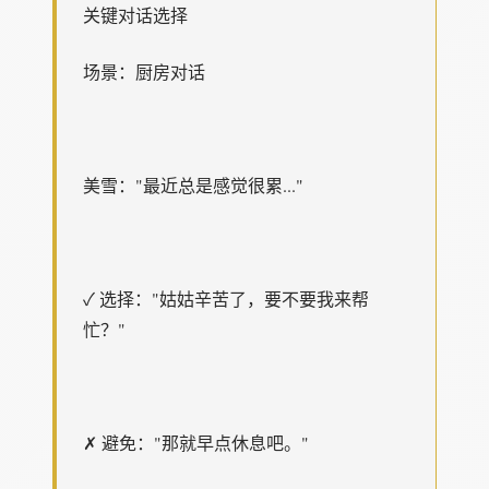
关键对话选择
场景：厨房对话
美雪："最近总是感觉很累..."
✓ 选择："姑姑辛苦了，要不要我来帮
忙？"
✗ 避免："那就早点休息吧。"