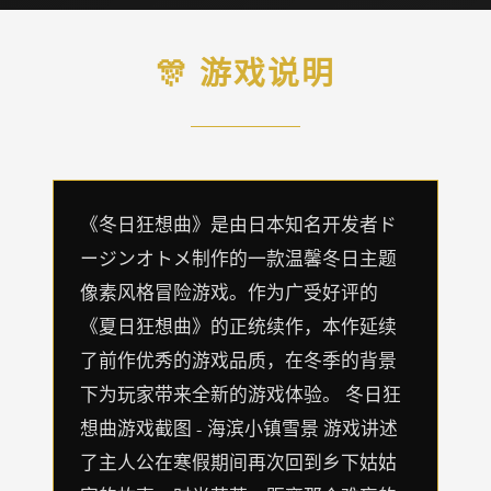
🎊 游戏说明
《冬日狂想曲》是由日本知名开发者ド
ージンオトメ制作的一款温馨冬日主题
像素风格冒险游戏。作为广受好评的
《夏日狂想曲》的正统续作，本作延续
了前作优秀的游戏品质，在冬季的背景
下为玩家带来全新的游戏体验。 冬日狂
想曲游戏截图 - 海滨小镇雪景 游戏讲述
了主人公在寒假期间再次回到乡下姑姑