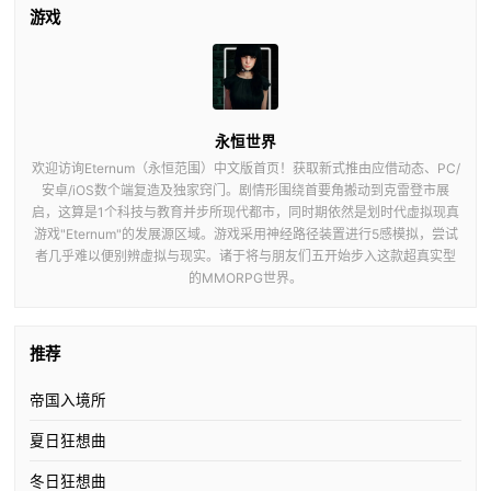
游戏
永恒世界
欢迎访询Eternum（永恒范围）中文版首页！获取新式推由应借动态、PC/
安卓/iOS数个端复造及独家窍门。剧情形围绕首要角搬动到克雷登市展
启，这算是1个科技与教育并步所现代都市，同时期依然是划时代虚拟现真
游戏"Eternum"的发展源区域。游戏采用神经路径装置进行5感模拟，尝试
者几乎难以便别辨虚拟与现实。诸于将与朋友们五开始步入这款超真实型
的MMORPG世界。
推荐
帝国入境所
夏日狂想曲
冬日狂想曲