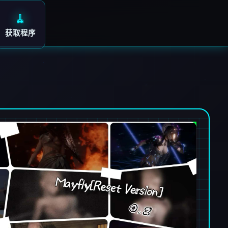
🧹
获取程序