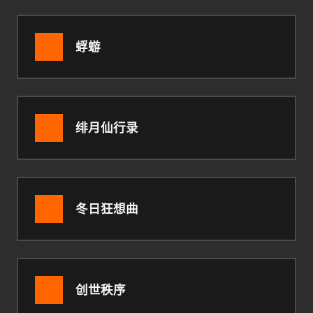
蜉蝣
绯月仙行录
冬日狂想曲
创世秩序