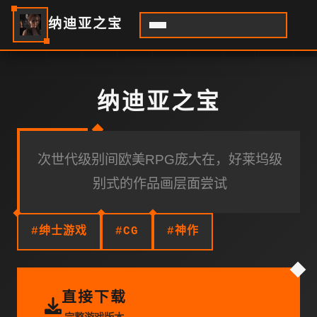
纳迪亚之宝
纳迪亚之宝
次世代级别间欧美RPG庞大在，好莱坞级
别式的作品画层面尝试
#绅士游戏
#CG
#神作
直接下载