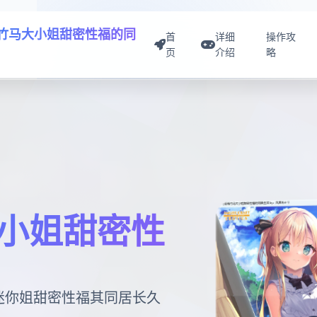
竹马大小姐甜密性福的同
首
详细
操作攻
页
介绍
略
小姐甜密性
巨迷你姐甜密性福其同居长久