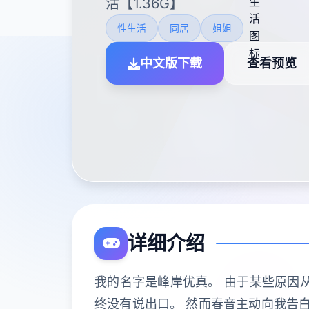
活【1.36G】
性生活
同居
姐姐
中文版下载
查看预览
详细介绍
我的名字是峰岸优真。 由于某些原因
终没有说出口。 然而春音主动向我告