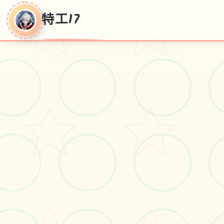
特工17
自身由探索剧情形 · 完美亚洲英雄,制
作即将员[HEXATAIL]震撼发放布！现
行赞助码火热依上线，型增诸众多
对战材料与疑问题修复，带前面来