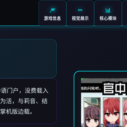
🎆
⚰️
📊
游戏信息
视觉展示
核心模块
)官边华语门户，没费载入
为活，与莉音、结
掌机版边载。