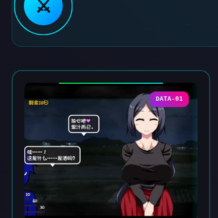
⚔️
DATA-01