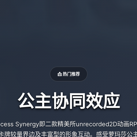
📩 热门推荐
公主协同效应
cess Synergy即二款精美所unrecorded2D动
卡牌较量界边及丰富型的形象互动。感受萝玛莎公