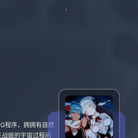
画RPG程序，拥拥有自然
主战姬的宇宙过程间