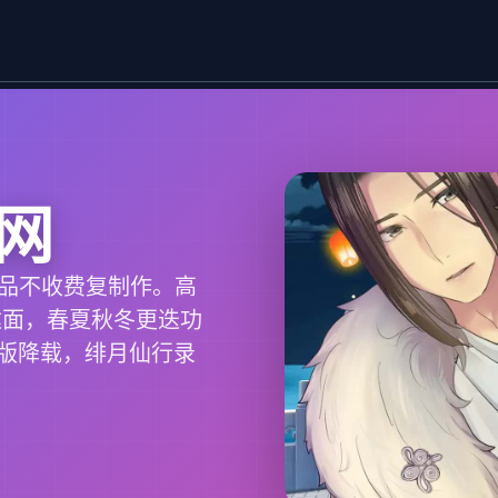
网
在品不收费复制作。高
达面，春夏秋冬更迭功
版降载，绯月仙行录