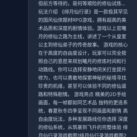
但前方等待的，是何等艰险的修仙试炼...
玩法介绍 《绯月仙行录》是一款极其罕见
的国风仙侠题材RPG游戏，拥有超高的美
术品质和深度的剧情体验。游戏以上官曦
月的修仙之路为主线，讲述了一个从皇室
公主到修仙弟子的传奇故事。 游戏的核心
在于高度的自由度设计，玩家可以完全按
照自己的意愿来规划曦月的修炼时间和行
动路线。你可以选择安静地闭关打坐提升
修为，也可以勇敢地探索神秘的秘境寻找
珍贵的机缘，甚至可以体验不同的修仙道
路和特殊剧情。 游戏亮点 精美的2D手绘
画面，每一帧都如同艺术品 独特的更迭系
统，春夏秋冬四季呈现不同画面和剧情 高
自由度玩法，多种发展路线任你选择 深度
的修仙系统，从筑基到飞升的完整体验 绯
月仙行录游戏截图1绯月仙行录游戏截图2