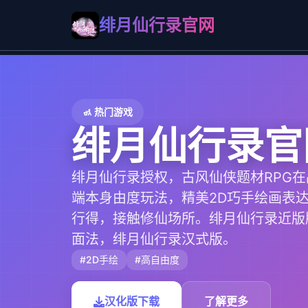
绯月仙行录官网
🚮 热门游戏
绯月仙行录官
绯月仙行录授权，古风仙侠题材RPG
端本身由度玩法，精美2D巧手绘画表
行得，接触修仙场所。绯月仙行录近版
面法，绯月仙行录汉式版。
#2D手绘
#高自由度
汉化版下载
了解更多