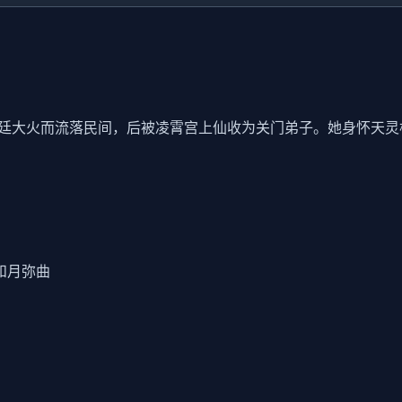
廷大火而流落民间，后被凌霄宫上仙收为关门弟子。她身怀天灵
和月弥曲