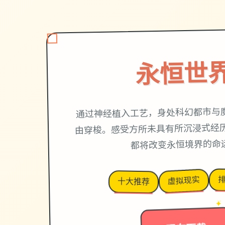
永恒世
通过神经植入工艺，身处科幻都市与
由穿梭。感受方所未具有所沉浸式经历
都将改变永恒境界的命
排
虚拟现实
十大推荐
→
✦