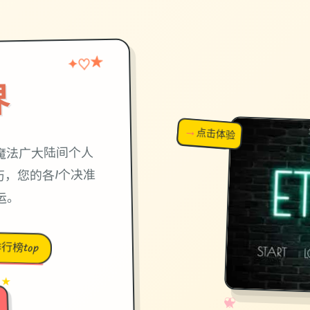
★
♡
✦
界
→
↗
点击体验
超棒！
魔法广大陆间个人
，您的各1个决准
运。
行榜top
 ★
✧
♡
★
♥