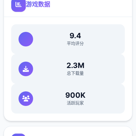
游戏数据
任务追踪：右侧显示当前进行的任务和目标
初期发展策略
9.4
合理的初期发展策略将帮助您快速适应游戏并
平均评分
取得良好的开局：
2.3M
第一阶段：熟悉环境（1-3天）
总下载量
完成新手教程任务，了解基本游戏机制
900K
探索克雷登市，熟悉各个重要地点和NPC
活跃玩家
学习如何使用神经植入设备进入虚拟世界
建立与其他玩家的初步社交关系