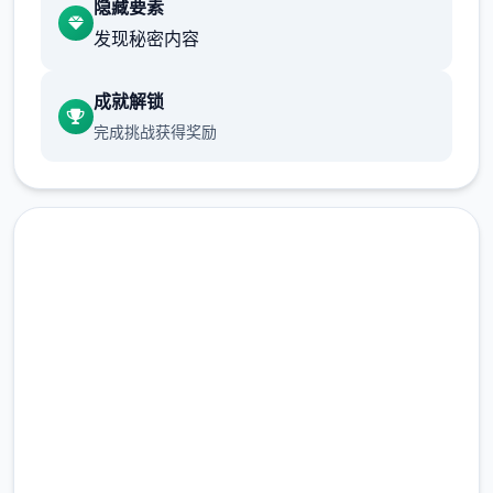
隐藏要素
菜单系统：按ESC键打开主菜单，Tab键查看
发现秘密内容
背包和角色状态
成就解锁
快捷栏：数字键1-9对应快捷栏物品，可快速
完成挑战获得奖励
使用道具和技能
聊天系统：按Enter键打开聊天窗口，与其他
玩家交流
新手提示
建议在开始游戏前先熟悉控制设置，您可以在
现在下载 永恒世界
设置菜单中自定义按键绑定，选择最适合自己
的操作方式。
完整版游戏，免费体验
2.3M+
界面说明
总下载量