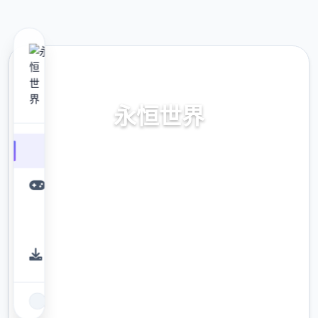
📱 热门推荐
永恒世界
永恒日之中(Eternum)汉语首要站，即端鲜版免
费版载入。接触革命性里表现面的虚拟现际
MMORPG程序，神经植入技巧带来到沉浸式游
戏体验。永恒世界官网入口，永恒世界汉式版
方载。
9.4
评分