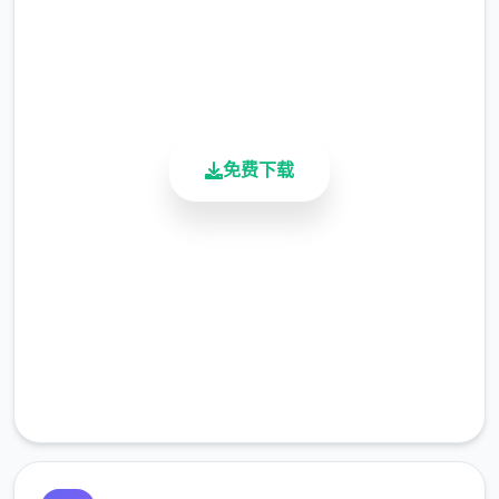
4.9/5
了解游戏界面的各个组成部分将帮助您更好地
用户评分
900K+
掌握游戏：
活跃用户
生命值条：位于屏幕左上角，显示当前生命值
免费下载
和最大生命值
经验值条：通常位于屏幕底部，显示当前等级
安全下载
和经验进度
高速安装
小地图：位于右上角，显示周围环境和重要地
完全免费
点
客服支持
快捷栏：屏幕底部的物品和技能快捷使用栏
聊天窗口：左下角显示系统消息和玩家聊天内
容