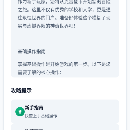
作为新手玩家，您将从克雷登市开始您的冒险
之旅。这里不仅有优秀的学校和大学，更是通
往永恒世界的门户。准备好体验这个模糊了现
实与虚拟界限的神奇世界吧！
基础操作指南
掌握基础操作是开始游戏的第一步。以下是您
需要了解的核心操作：
攻略提示
移动控制：使用WASD键或方向键控制角色移
动，鼠标控制视角
新手指南
快速上手基础操作
交互操作：点击或按E键与NPC对话、拾取物
品、激活机关