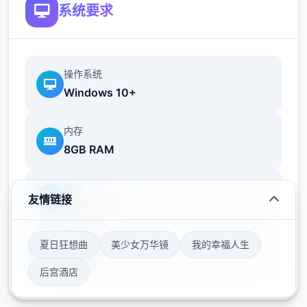
第二阶段：选择发展方向（4-7天）
系统要求
选择您感兴趣的服务器世界进行深入探索
确定角色发展路线（战士、法师、盗贼等）
操作系统
Windows 10+
加入合适的公会或团队
开始收集资源和装备
内存
8GB RAM
第三阶段：深度体验（1周后）
参与大型团队副本和活动
显卡
友情链接
GTX 1060
探索高级服务器世界
夏日狂想曲
存储空间
美少女万华镜
我的幸福人生
50GB
后宫酒店
发展个人专业技能和特长