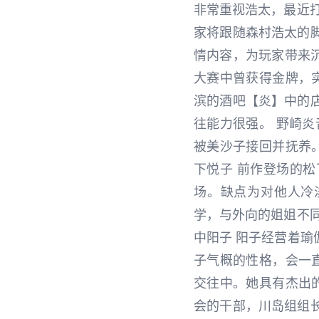
非常重视浩太，最近
家将跟随森村浩太的
情内容，为玩家带来沉
大赛中曾获得金牌，
滨的酒吧【炎】中的
往能力很强。 野崎
被美沙子接回并抚养
下悦子 前作登场的
场。缺点为对他人冷
学，与外向的姐姐不
中阳子 阳子经营着
子气概的性格，会一
交往中。她具有杰出
会的干部，川岛组组