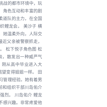
挑战的都市环境中，玩
、角色互动和丰富的剧
为柔道队的主力，在全国
鲤龙会。 美沙子 横
。她温柔外向，人际交
最近父亲被警察抓走，
 松下悦子角色图 松
淡，散发出一种威严气
。刚从高中毕业进入大
望变得姐姐一样。 田
习管理经验。她有着男
前和组织干部川岛佑介
烈。 川岛佑介 鲤龙
不感兴趣。非常疼爱他