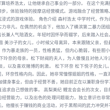
打算培养浩太，让他继承自己事业的一部分。 在这个充满
脚步，体验独特的按摩店经营模式。游戏融合了经营策略
浸式的游戏体验。 角色介绍 森村浩太 中学时代，作
实力非凡。在偶然的机会下，他加入了横滨第二暴力团组织
店长兼人气陪酒女。年轻时因怀孕而辍学，后来踏入社会
炎音 美沙子的女儿，小时候父母离异，本来跟随父亲，但
。作为暴走族的一员，性格勇猛，但内心脆弱，有些胆小。
松下玲奈的母亲。松下财阀的夫人，为人傲慢且对他人冷
淡，以及喜欢赌博的刺激。 松下环奈 松下悦子的女儿
同，环奈性格内向。因此，她非常憧憬姐姐的性格，一直渴
瑜伽健身事业，但由于经营不善，她目前正在以兼职身份学
直追求自己想做的事。 高梨美纪 鲤龙会会长的次女，目
的经营能力，以及出色的处理问题能力，独立意识也非常强
长。他擅长于赚钱的商业活动，对于黑帮间的武力冲突并