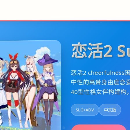
恋活2 S
恋活2 cheerfuln
中性的高耸身由度恋爱
40型性格女伴构建构
SLG+ADV
中文版