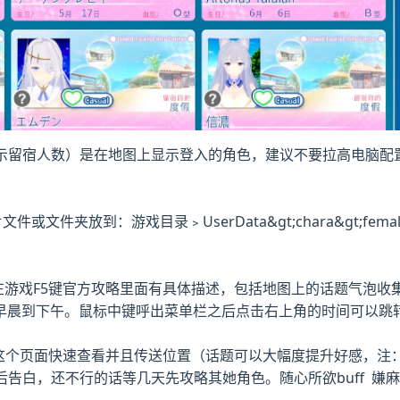
显示留宿人数）是在地图上显示登入的角色，建议不要拉高电脑
或文件夹放到：游戏目录﹥UserData&gt;chara&gt;
在游戏F5键官方攻略里面有具体描述，包括地图上的话题气泡收集
早晨到下午。鼠标中键呼出菜单栏之后点击右上角的时间可以跳
在这个页面快速查看并且传送位置（话题可以大幅度提升好感，
f后告白，还不行的话等几天先攻略其她角色。随心所欲buff 