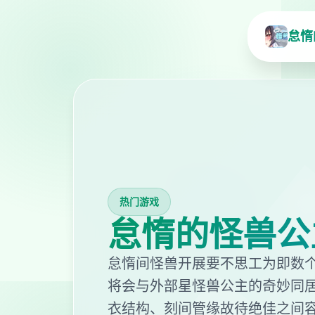
怠惰
热门游戏
怠惰的怪兽公
怠惰间怪兽开展要不思工为即数
将会与外部星怪兽公主的奇妙同
衣结构、刻间管缘故待绝佳之间