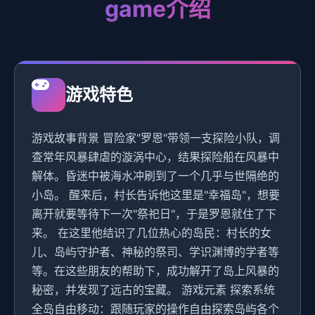
game介绍
游戏特色
游戏故事背景 冒险家"罗恩"带领一支探险小队，调
查常年风暴肆虐的漩涡中心，结果探险船在风暴中
解体。昏迷中被海水冲刷到了一个几乎与世隔绝的
小岛。 醒来后，村长告诉他这里是"幸福岛"，想要
离开就要等待下一次"祭祀日"，于是罗恩就住了下
来。 在这里他结识了几位热心的岛民：村长的女
儿、岛屿守护者、神秘的祭司、学识渊博的学者等
等。在这些朋友的帮助下，成功解开了岛上风暴的
秘密，并发现了远古的宝藏。 游戏元素 探索系统
全岛自由移动：跟随玩家的操作自由探索岛屿各个