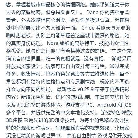
客，掌握着城市中最核心的情报网络。她似乎知道关于你
过去的某些秘密，但总是欲言又止。 Dana 你的搭档兼监
督者，外表冷酷但内心温柔。她对任务极其认真，但在相
处中渐渐展现出不为人知的一面。 Chloe 看似天真无邪的
咖啡店老板，实际上可能掌握着这座城市最深的秘密。她
的真实身份成谜。 Nora 组织的高级特工，技能出众但性
格孤僻。她与你之间似乎有着某种过去的羁绊... "在这个充
满谎言的世界里，唯一的真相就是...没有真相。" 游戏采用
开放式探索设计，玩家可以自由安排每日行程，通过完成
任务、收集情报、培养角色好感度等方式推进剧情。每个
角色都拥有独特的性格特点和专属剧情线，玩家的不同选
择会导向不同的结局。 最新版本 v0.25.9 带来了更多精彩
内容：新增角色剧情、优化的游戏机制、丰富的支线任务
以及更加流畅的游戏体验。游戏支持 PC、Android 和 iOS
多个平台，并提供完整的中文本地化支持。 游戏特色 精致
3D建模 采用先进的3D渲染技术，为每个角色精心设计独
特的外观和动作表现，呈现细腻真实的视觉效果，让玩家
沉浸在精美的游戏世界中。 高度自由剧情 游戏提供开放式