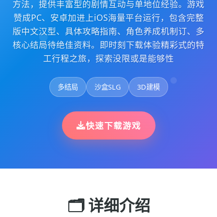
方法，提供丰富型的剧情互动与单地位经验。游戏
赞成PC、安卓加进上iOS海量平台运行，包含完整
版中文汉型、具体攻略指南、角色养成机制订、多
核心结局待绝佳资料。即时刻下载体验精彩式的特
工行程之旅，探索没限或是能够性
多结局
沙盒SLG
3D建模
快速下载游戏
🗂️ 详细介绍