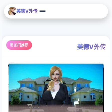
美德V外传
🗒️ 热门推荐
美德V外传