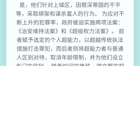
是，他们针对上城区，因根深蒂固的不平
等，采取绑架和谋杀富人的行为。 为应对不
断上升的犯罪率，政府被迫实施两项法案：
《治安维持法案》和《超级权力法案》。 前
者赋予选定的个人超能力，以超越传统执法
措施打击罪犯，而后者则将超能力者与普通
人区别对待，取消年龄限制，并为他们设立
专门的监狱。 随着时间的推移，德文郡的超
能力犯罪逐渐减少，这要归功于州政府资助
的义警，他们被赋予维护正义的任务。 然
而，随着义警力量的扩展，平衡开始发生变
化，一些怀有隐秘动机的义警成为城市新的
不稳定因素。此外，在超能力的初次激增之
后，德文再也没有出现新的超能力。 这导致
公众对废除《义务警员法案》的需求日益增
加，并且公众对义务警员的看法从曾经崇敬