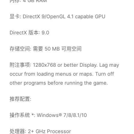
内存: 4 GB RAM
显卡: DirectX 9/OpenGL 4.1 capable GPU
DirectX 版本: 9.0
存储空间: 需要 50 MB 可用空间
附注事项: 1280x768 or better Display. Lag may
occur from loading menus or maps. Turn off
other programs before running the game.
推荐配置:
操作系统 *: Windows® 7/8/8.1/10
处理器: 2+ GHz Processor