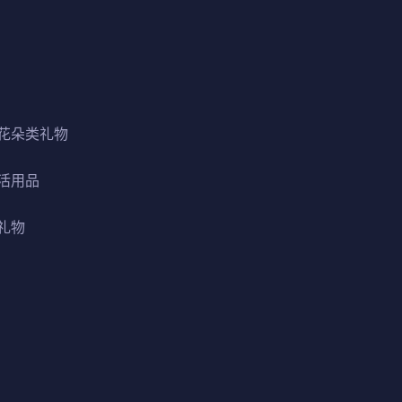
花朵类礼物
活用品
礼物