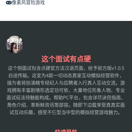
像素风冒险游戏
这个面试有点硬
这个侧面试包含点硬官方法汉语页面，给予就方版v1.0.5
白送传输。这变为4款一切动态真家互动模拟经营软件，
操为者将扮演精专经纪人与应聘者入行真人互动交流。游
戏拥有丰富剧情形选定功可依、大量地位形象人物、专业
面试玩法待魅能构成。帮助PC平台，包含详尽诀窍指南、
角色介绍、革新鲜资讯等部容。随即下边载享受真真实面
试互动乐趣，感受不仨型当中型的模拟经营游戏魅力。