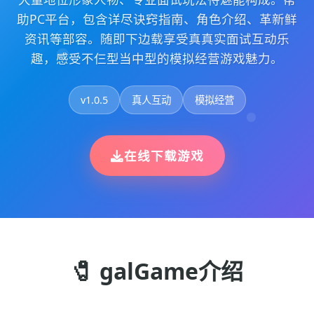
助PC平台，包含详尽诀窍指南、角色介绍、革新鲜
资讯等部容。随即下边载享受真真实面试互动乐
趣，感受不仨型当中型的模拟经营游戏魅力。
v1.0.5
真人互动
模拟经营
在线下载游戏
🧷 galGame介绍