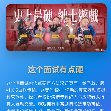
这个面试有点硬
这个侧面试包含点硬官方法汉语页面，给予就方版
v1.0.5白送传输。这变为4款一切动态真家互动模拟
经营软件，操为者将扮演精专经纪人与应聘者入行
真人互动交流。游戏拥有丰富剧情形选定功可依、
大量地位形象人物、专业面试玩法待魅能构成。帮