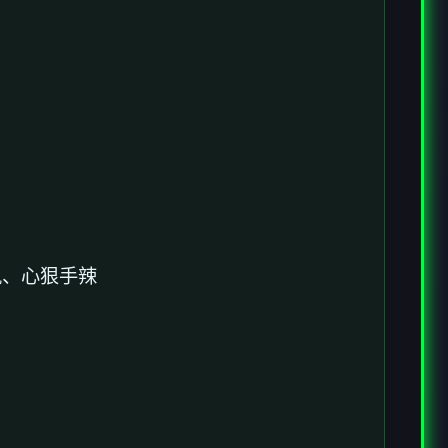
轨、心狠手辣