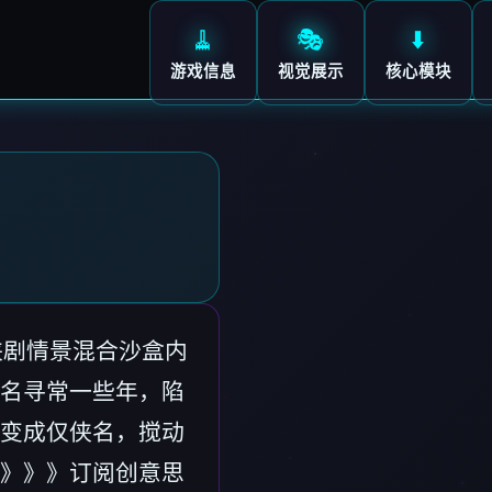
🧹
🎭
⬇️
游戏信息
视觉展示
核心模块
侠剧情景混合沙盒内
名寻常一些年，陷
变成仅侠名，搅动
》》》订阅创意思