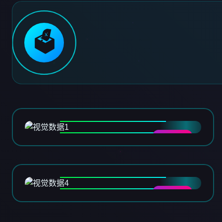
🗳️
DATA-01
DATA-04