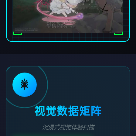
🎇
视觉数据矩阵
沉浸式视觉体验扫描