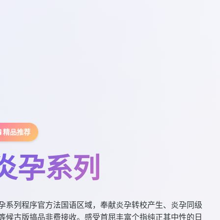
🧪 精品推荐
炎孕系列
孕系列程序官方法国语区域，奉献炎孕转校产生、炎孕同级
等候古版搞品非费接收。感受首屈丰富个指纯正其中性的日