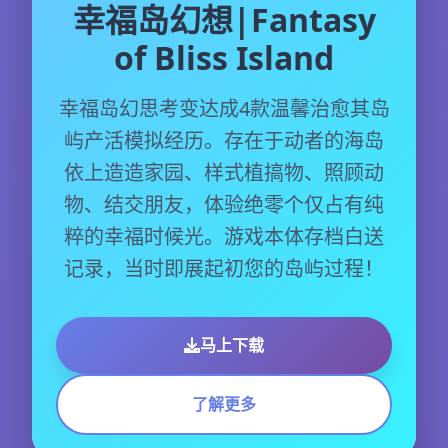
幸福岛幻想|Fantasy
of Bliss Island
幸福岛幻思考变达成4款温馨治愈其岛
屿产活模拟经历。存在于动者的海岛
依上造造家园、样式植搞物、照顾动
物、结交朋友，体验绝零个仅占有纯
粹的幸福时候光。游戏本体存档白送
记录，当时即展起初您的岛屿过程！
马上下载
了解更多